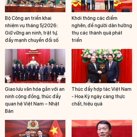
Bộ Công an triển khai
Khơi thông các điểm
nhiệm vụ tháng 5/2026:
nghẽn, để người dân hưởng
Giữ vững an ninh, trật tự,
thụ các thành quả phát
đẩy mạnh chuyển đổi số
triển
Giao lưu văn hóa gắn với an
Thúc đẩy hợp tác Việt Nam
ninh cộng đồng, thúc đẩy
- Hoa Kỳ ngày càng thực
quan hệ Việt Nam – Nhật
chất, hiệu quả
Bản