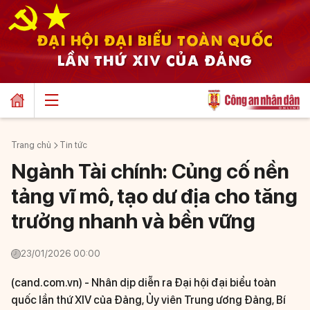
ĐẠI HỘI ĐẠI BIỂU TOÀN QUỐC
LẦN THỨ XIV CỦA ĐẢNG
Trang chủ
Tin tức
Ngành Tài chính: Củng cố nền
tảng vĩ mô, tạo dư địa cho tăng
trưởng nhanh và bền vững
23/01/2026 00:00
(cand.com.vn) -
Nhân dịp diễn ra Đại hội đại biểu toàn
quốc lần thứ XIV của Đảng, Ủy viên Trung ương Đảng, Bí