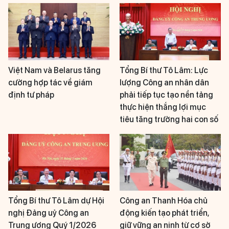
Việt Nam và Belarus tăng
Tổng Bí thư Tô Lâm: Lực
cường hợp tác về giám
lượng Công an nhân dân
định tư pháp
phải tiếp tục tạo nền tảng
thực hiện thắng lợi mục
tiêu tăng trưởng hai con số
Tổng Bí thư Tô Lâm dự Hội
Công an Thanh Hóa chủ
nghị Đảng uỷ Công an
động kiến tạo phát triển,
Trung ương Quý 1/2026
giữ vững an ninh từ cơ sở