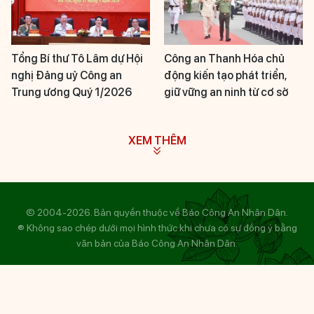
Tổng Bí thư Tô Lâm dự Hội
Công an Thanh Hóa chủ
nghị Đảng uỷ Công an
động kiến tạo phát triển,
Trung ương Quý 1/2026
giữ vững an ninh từ cơ sở
XEM THÊM
© 2004-2026. Bản quyền thuộc về Báo Công An Nhân Dân.
® Không sao chép dưới mọi hình thức khi chưa có sự đồng ý bằng
văn bản của Báo Công An Nhân Dân.