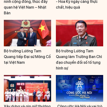
ninh cộng đồng, thúc đẩy
- Hoa Kỳ ngày càng thực
quan hệ Việt Nam – Nhật
chất, hiệu quả
Bản
Bộ trưởng Lương Tam
Bộ trưởng Lương Tam
Quang tiếp Đại sứ Mông Cổ
Quang làm Trưởng Ban Chỉ
tại Việt Nam
đạo chuyển đổi số tố tụng
hình sự
Xây dựng và gìn giữ thương
Công ước Hà Nội và vai trò