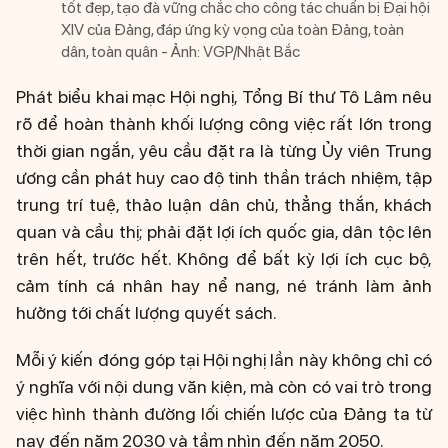
tốt đẹp, tạo đà vững chắc cho công tác chuẩn bị Đại hội
XIV của Đảng, đáp ứng kỳ vọng của toàn Đảng, toàn
dân, toàn quân - Ảnh: VGP/Nhật Bắc
Phát biểu khai mạc Hội nghị, Tổng Bí thư Tô Lâm nêu
rõ để hoàn thành khối lượng công việc rất lớn trong
thời gian ngắn, yêu cầu đặt ra là từng Ủy viên Trung
ương cần phát huy cao độ tinh thần trách nhiệm, tập
trung trí tuệ, thảo luận dân chủ, thẳng thắn, khách
quan và cầu thị; phải đặt lợi ích quốc gia, dân tộc lên
trên hết, trước hết. Không để bất kỳ lợi ích cục bộ,
cảm tính cá nhân hay nể nang, né tránh làm ảnh
hưởng tới chất lượng quyết sách.
Mỗi ý kiến đóng góp tại Hội nghị lần này không chỉ có
ý nghĩa với nội dung văn kiện, mà còn có vai trò trong
việc hình thành đường lối chiến lược của Đảng ta từ
nay đến năm 2030 và tầm nhìn đến năm 2050.