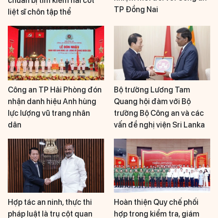
chuẩn bị tìm kiếm hài cốt
TP Đồng Nai
liệt sĩ chôn tập thể
Công an TP Hải Phòng đón
Bộ trưởng Lương Tam
nhận danh hiệu Anh hùng
Quang hội đàm với Bộ
lực lượng vũ trang nhân
trưởng Bộ Công an và các
dân
vấn đề nghị viện Sri Lanka
Hợp tác an ninh, thực thi
Hoàn thiện Quy chế phối
pháp luật là trụ cột quan
hợp trong kiểm tra, giám