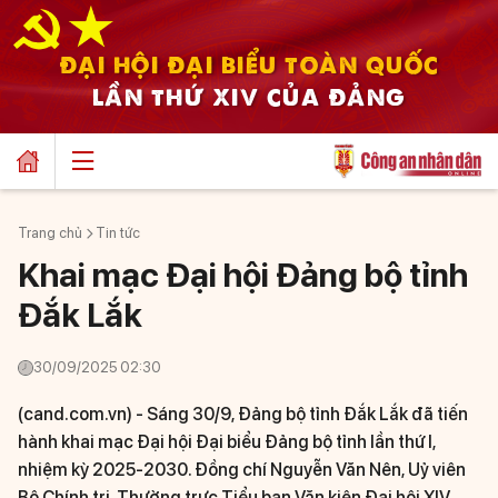
ĐẠI HỘI ĐẠI BIỂU TOÀN QUỐC
LẦN THỨ XIV CỦA ĐẢNG
Trang chủ
Tin tức
Khai mạc Đại hội Đảng bộ tỉnh
Đắk Lắk
30/09/2025 02:30
(cand.com.vn) -
Sáng 30/9, Đảng bộ tỉnh Đắk Lắk đã tiến
hành khai mạc Đại hội Đại biểu Đảng bộ tỉnh lần thứ I,
nhiệm kỳ 2025-2030. Đồng chí Nguyễn Văn Nên, Uỷ viên
Bộ Chính trị, Thường trực Tiểu ban Văn kiện Đại hội XIV