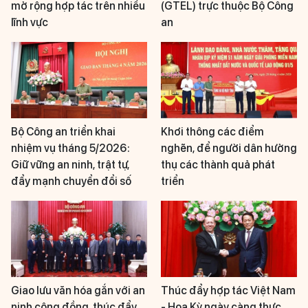
mở rộng hợp tác trên nhiều
(GTEL) trực thuộc Bộ Công
lĩnh vực
an
Bộ Công an triển khai
Khơi thông các điểm
nhiệm vụ tháng 5/2026:
nghẽn, để người dân hưởng
Giữ vững an ninh, trật tự,
thụ các thành quả phát
đẩy mạnh chuyển đổi số
triển
Giao lưu văn hóa gắn với an
Thúc đẩy hợp tác Việt Nam
ninh cộng đồng, thúc đẩy
- Hoa Kỳ ngày càng thực