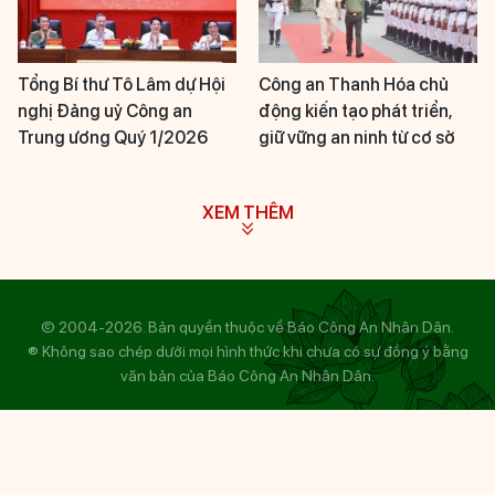
Tổng Bí thư Tô Lâm dự Hội
Công an Thanh Hóa chủ
nghị Đảng uỷ Công an
động kiến tạo phát triển,
Trung ương Quý 1/2026
giữ vững an ninh từ cơ sở
XEM THÊM
© 2004-2026. Bản quyền thuộc về Báo Công An Nhân Dân.
® Không sao chép dưới mọi hình thức khi chưa có sự đồng ý bằng
văn bản của Báo Công An Nhân Dân.