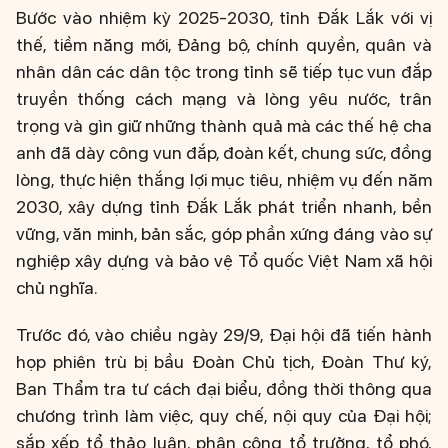
Bước vào nhiệm kỳ 2025-2030, tỉnh Đắk Lắk với vị
thế, tiềm năng mới, Đảng bộ, chính quyền, quân và
nhân dân các dân tộc trong tỉnh sẽ tiếp tục vun đắp
truyền thống cách mạng và lòng yêu nước, trân
trọng và gìn giữ những thành quả mà các thế hệ cha
anh đã dày công vun đắp, đoàn kết, chung sức, đồng
lòng, thực hiện thắng lợi mục tiêu, nhiệm vụ đến năm
2030, xây dựng tỉnh Đắk Lắk phát triển nhanh, bền
vững, văn minh, bản sắc, góp phần xứng đáng vào sự
nghiệp xây dựng và bảo vệ Tổ quốc Việt Nam xã hội
chủ nghĩa.
Trước đó, vào chiều ngày 29/9, Đại hội đã tiến hành
họp phiên trù bị bầu Đoàn Chủ tịch, Đoàn Thư ký,
Ban Thẩm tra tư cách đại biểu, đồng thời thông qua
chương trình làm việc, quy chế, nội quy của Đại hội;
sắp xếp tổ thảo luận, phân công tổ trưởng, tổ phó,