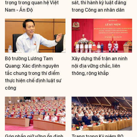
trọng trong quan hệ Việt
sát, thi hành kỷ luật đảng
Nam - Ấn Độ
trong Công an nhân dân
Bộ trưởng Lương Tam
Xây dựng thế trận an ninh
Quang: Xác định nguyên
nội địa vững chắc, liên
tắc chung trong thí điểm
thông, rộng khắp
thực hiện chế định luật sư
công
Góp phần giữ vững ổn định
Trang trọng Kỷ niệm 80