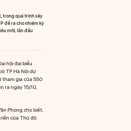
 trong quá trình xây
 TP đề ra cho nhiệm kỳ
iêu mới, lần đầu
i hội đại biểu
 bộ TP Hà Nội dự
sự tham gia của 550
ễn ra ngày 15/10,
Văn Phong cho biết,
 triển của Thủ đô