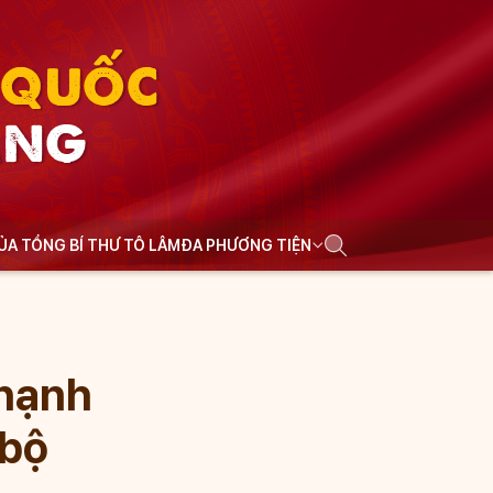
N QUỐC
ẢNG
CỦA TỔNG BÍ THƯ TÔ LÂM
ĐA PHƯƠNG TIỆN
"hạnh
 bộ