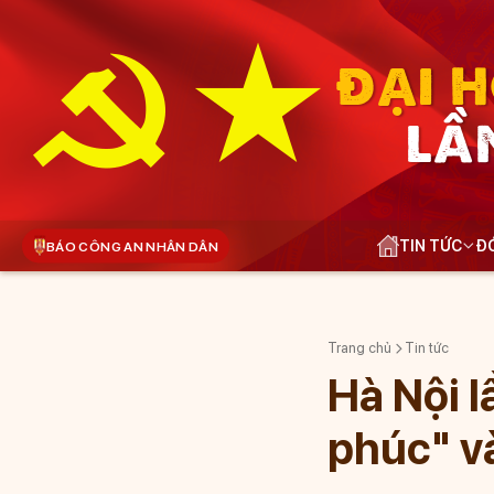
ĐẠI H
LẦ
TIN TỨC
ĐÓ
BÁO CÔNG AN NHÂN DÂN
Trang chủ
Tin tức
Hà Nội l
phúc" v