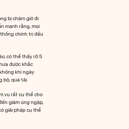
ng bị chậm giờ đi
hấn mạnh rằng, mọi
 thống chính trị đều
o, có thể thấy rõ 5
chưa được khắc
m không khí ngày
 bộ, quá tải.
m vụ rất cụ thể cho
, đến giảm úng ngập,
ó giải pháp cụ thể