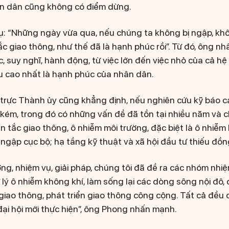
n dân cũng không có điểm dừng.
ụ: “Những ngày vừa qua, nếu chúng ta không bị ngập, khô
ắc giao thông, như thế đã là hạnh phúc rồi”. Từ đó, ông n
c, suy nghĩ, hành động, từ việc lớn đến việc nhỏ của cả hệ
 cao nhất là hạnh phúc của nhân dân.
trực Thành ủy cũng khẳng định, nếu nghiên cứu kỹ báo cá
kém, trong đó có những vấn đề đã tồn tại nhiều năm và 
ùn tắc giao thông, ô nhiễm môi trường, đặc biệt là ô nhiễ
gập cục bộ; hạ tầng kỹ thuật và xã hội đầu tư thiếu đồng
g, nhiệm vụ, giải pháp, chúng tôi đã đề ra các nhóm nhiệ
 lý ô nhiễm không khí, làm sống lại các dòng sông nội đô
giao thông, phát triển giao thông công cộng. Tất cả đều c
ại hội mới thực hiện”, ông Phong nhấn mạnh.