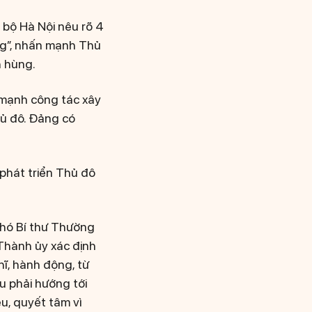
 bộ Hà Nội nêu rõ 4
ng”, nhấn mạnh Thủ
h hùng.
 mạnh công tác xây
hủ đô. Đảng có
.
“phát triển Thủ đô
Phó Bí thư Thường
Thành ủy xác định
ĩ, hành động, từ
ều phải hướng tới
u, quyết tâm vì