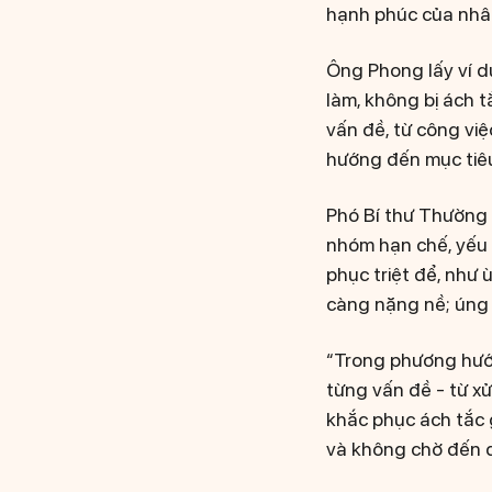
hạnh phúc của nhâ
Ông Phong lấy ví d
làm, không bị ách t
vấn đề, từ công việ
hướng đến mục tiêu
Phó Bí thư Thường 
nhóm hạn chế, yếu 
phục triệt để, như 
càng nặng nề; úng n
“Trong phương hướn
từng vấn đề - từ xử
khắc phục ách tắc 
và không chờ đến đ