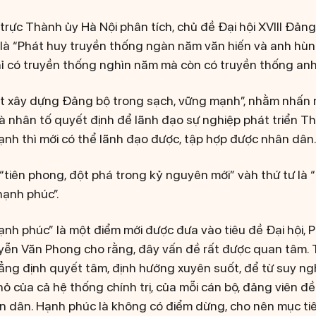
trực Thành ủy Hà Nội phân tích, chủ đề Đại hội XVIII Đảng
 là “Phát huy truyền thống ngàn năm văn hiến và anh hù
ỉ có truyền thống nghìn năm mà còn có truyền thống an
ết xây dựng Đảng bộ trong sạch, vững mạnh”, nhằm nhấn
 nhân tố quyết định để lãnh đạo sự nghiệp phát triển T
nh thì mới có thể lãnh đạo được, tập hợp được nhân dân
“tiên phong, đột phá trong kỷ nguyên mới” vàh thứ tư là 
 hạnh phúc”.
ạnh phúc” là một điểm mới được đưa vào tiêu đề Đại hội, 
ễn Văn Phong cho rằng, đây vấn đề rất được quan tâm. 
ẳng định quyết tâm, định hướng xuyên suốt, để từ suy ngh
nhỏ của cả hệ thống chính trị, của mỗi cán bộ, đảng viên đ
 dân. Hạnh phúc là không có điểm dừng, cho nên mục tiê