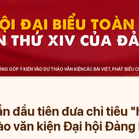
ỘI ĐẠI BIỂU TOÀ
N THỨ XIV CỦA Đ
NG GÓP Ý KIẾN VÀO DỰ THẢO VĂN KIỆN
CÁC BÀI VIẾT, PHÁT BIỂU 
ần đầu tiên đưa chỉ tiêu 
ào văn kiện Đại hội Đảng