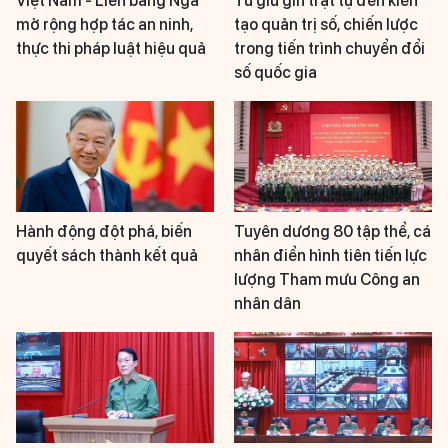
Việt Nam - Liên bang Nga
Từ giữ gìn trật tự đến kiến
mở rộng hợp tác an ninh,
tạo quản trị số, chiến lược
thực thi pháp luật hiệu quả
trong tiến trình chuyển đổi
số quốc gia
Hành động đột phá, biến
Tuyên dương 80 tập thể, cá
quyết sách thành kết quả
nhân điển hình tiên tiến lực
lượng Tham mưu Công an
nhân dân