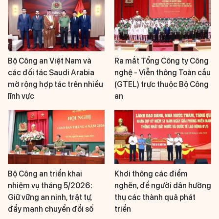
Bộ Công an Việt Nam và
Ra mắt Tổng Công ty Công
các đối tác Saudi Arabia
nghệ - Viễn thông Toàn cầu
mở rộng hợp tác trên nhiều
(GTEL) trực thuộc Bộ Công
lĩnh vực
an
Bộ Công an triển khai
Khơi thông các điểm
nhiệm vụ tháng 5/2026:
nghẽn, để người dân hưởng
Giữ vững an ninh, trật tự,
thụ các thành quả phát
đẩy mạnh chuyển đổi số
triển