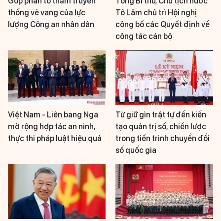
Góp phần tô thắm truyền
Tổng Bí thư, Chủ tịch nước
thống vẻ vang của lực
Tô Lâm chủ trì Hội nghị
lượng Công an nhân dân
công bố các Quyết định về
công tác cán bộ
Việt Nam - Liên bang Nga
Từ giữ gìn trật tự đến kiến
mở rộng hợp tác an ninh,
tạo quản trị số, chiến lược
thực thi pháp luật hiệu quả
trong tiến trình chuyển đổi
số quốc gia