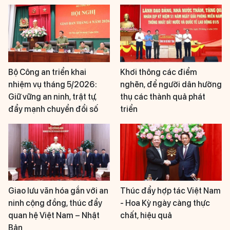
Bộ Công an triển khai
Khơi thông các điểm
nhiệm vụ tháng 5/2026:
nghẽn, để người dân hưởng
Giữ vững an ninh, trật tự,
thụ các thành quả phát
đẩy mạnh chuyển đổi số
triển
Giao lưu văn hóa gắn với an
Thúc đẩy hợp tác Việt Nam
ninh cộng đồng, thúc đẩy
- Hoa Kỳ ngày càng thực
quan hệ Việt Nam – Nhật
chất, hiệu quả
Bản