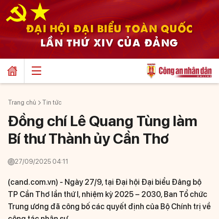
ĐẠI HỘI ĐẠI BIỂU TOÀN QUỐC
LẦN THỨ XIV CỦA ĐẢNG
Trang chủ
Tin tức
Đồng chí Lê Quang Tùng làm
Bí thư Thành ủy Cần Thơ
27/09/2025 04:11
(cand.com.vn) -
Ngày 27/9, tại Đại hội Đại biểu Đảng bộ
TP Cần Thơ lần thứ I, nhiệm kỳ 2025 – 2030, Ban Tổ chức
Trung ương đã công bố các quyết định của Bộ Chính trị về
công tác nhân sự.