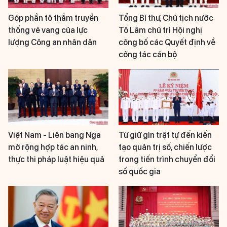
Góp phần tô thắm truyền
Tổng Bí thư, Chủ tịch nước
thống vẻ vang của lực
Tô Lâm chủ trì Hội nghị
lượng Công an nhân dân
công bố các Quyết định về
công tác cán bộ
Việt Nam - Liên bang Nga
Từ giữ gìn trật tự đến kiến
mở rộng hợp tác an ninh,
tạo quản trị số, chiến lược
thực thi pháp luật hiệu quả
trong tiến trình chuyển đổi
số quốc gia