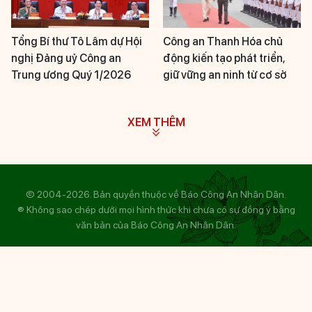
Tổng Bí thư Tô Lâm dự Hội
Công an Thanh Hóa chủ
nghị Đảng uỷ Công an
động kiến tạo phát triển,
Trung ương Quý 1/2026
giữ vững an ninh từ cơ sở
XEM THÊM
© 2004-2026. Bản quyền thuộc về Báo Công An Nhân Dân.
® Không sao chép dưới mọi hình thức khi chưa có sự đồng ý bằng
văn bản của Báo Công An Nhân Dân.