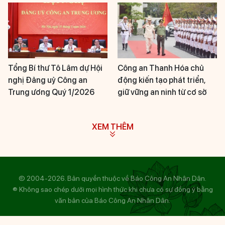
Tổng Bí thư Tô Lâm dự Hội
Công an Thanh Hóa chủ
nghị Đảng uỷ Công an
động kiến tạo phát triển,
Trung ương Quý 1/2026
giữ vững an ninh từ cơ sở
XEM THÊM
© 2004-2026. Bản quyền thuộc về Báo Công An Nhân Dân.
® Không sao chép dưới mọi hình thức khi chưa có sự đồng ý bằng
văn bản của Báo Công An Nhân Dân.