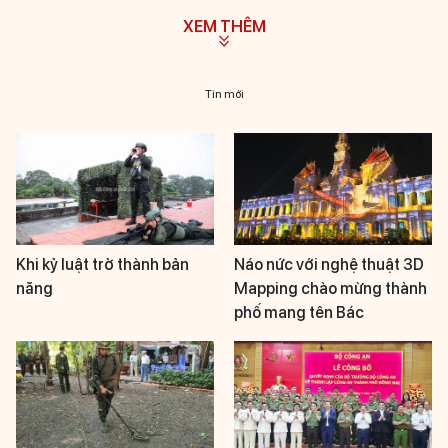
XEM THÊM
Tin mới
Khi kỷ luật trở thành bản
Náo nức với nghệ thuật 3D
năng
Mapping chào mừng thành
phố mang tên Bác