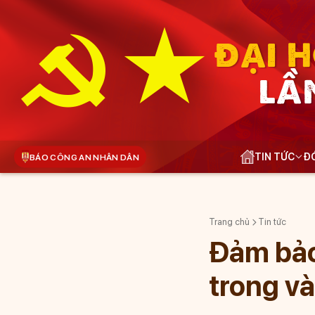
ĐẠI H
LẦ
TIN TỨC
ĐÓ
BÁO CÔNG AN NHÂN DÂN
Trang chủ
Tin tức
Đảm bảo
trong và