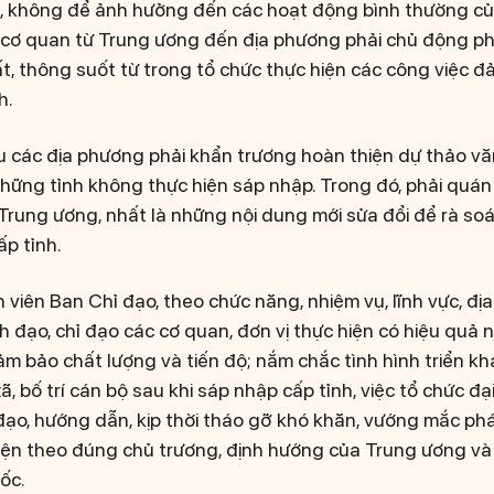
vực, không để ảnh hưởng đến các hoạt động bình thường c
c cơ quan từ Trung ương đến địa phương phải chủ động ph
, thông suốt từ trong tổ chức thực hiện các công việc đả
h.
u các địa phương phải khẩn trương hoàn thiện dự thảo văn
những tỉnh không thực hiện sáp nhập. Trong đó, phải quán 
Trung ương, nhất là những nội dung mới sửa đổi để rà soá
ấp tỉnh.
 viên Ban Chỉ đạo, theo chức năng, nhiệm vụ, lĩnh vực, đ
h đạo, chỉ đạo các cơ quan, đơn vị thực hiện có hiệu quả
 bảo chất lượng và tiến độ; nắm chắc tình hình triển khai
ã, bố trí cán bộ sau khi sáp nhập cấp tỉnh, việc tổ chức đ
 đạo, hướng dẫn, kịp thời tháo gỡ khó khăn, vướng mắc ph
hiện theo đúng chủ trương, định hướng của Trung ương và
ốc.