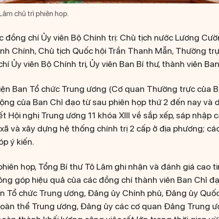
Lâm chủ trì phiên họp.
c đồng chí Ủy viên Bộ Chính trị: Chủ tịch nước Lương Cư
h Chính, Chủ tịch Quốc hội Trần Thanh Mẫn, Thường trự
í Ủy viên Bộ Chính trị, Ủy viên Ban Bí thư, thành viên Ban
 diện Ban Tổ chức Trung ương (Cơ quan Thường trực của 
ộng của Ban Chỉ đạo từ sau phiên họp thứ 2 đến nay và 
t Hội nghị Trung ương 11 khóa XIII về sắp xếp, sáp nhập 
 xã và xây dựng hệ thống chính trị 2 cấp ở địa phương; cá
p ý kiến.
phiên họp, Tổng Bí thư Tô Lâm ghi nhận và đánh giá cao t
đóng góp hiệu quả của các đồng chí thành viên Ban Chỉ đ
an Tổ chức Trung ương, Đảng ủy Chính phủ, Đảng ủy Quốc
đoàn thể Trung ương, Đảng ủy các cơ quan Đảng Trung ươ