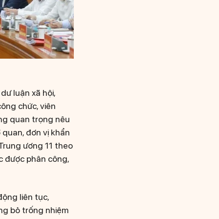
dư luận xã hội,
công chức, viên
ơng quan trọng nêu
ơ quan, đơn vị khẩn
 Trung ương 11 theo
ệc được phân công,
ộng liên tục,
ông bỏ trống nhiệm