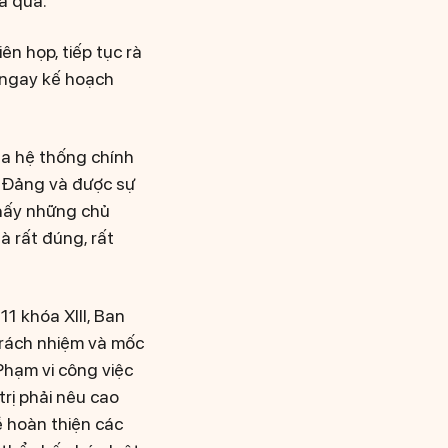
a qua.
ên họp, tiếp tục rà
 ngay kế hoạch
ủa hệ thống chính
àn Đảng và được sự
thấy những chủ
à rất đúng, rất
11 khóa XIII, Ban
trách nhiệm và mốc
Phạm vi công việc
trị phải nêu cao
ề hoàn thiện các