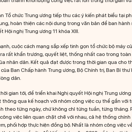
oàn thành khối lượng công việc rất lớn trong thời gian vừ
n Tổ chức Trung ương tiếp thu các ý kiến phát biểu tại phi
sung, hoàn thiện các nội dung trong văn bản để ban hành
ết Hội nghị Trung ương 11 khóa XIII.
ạnh, cuộc cách mạng sắp xếp tinh gọn tổ chức bộ máy c
 ra rất khẩn trương, quyết liệt, thống nhất cao trong to
ủa nhân dân. Kết quả đạt được trong thời gian qua cho 
của Ban Chấp hành Trung ương, Bộ Chính trị, Ban Bí thư l
 lòng dân.
hời gian tới, để triển khai Nghị quyết Hội nghị Trung ương 
 thông qua kế hoạch với nhóm công việc cụ thể gắn với 
nh theo từng ngày, chứ không chỉ từng tuần, từng tháng. 
công việc liên quan chặt chẽ với nhau, cả hệ thống chính 
ệm, phối hợp thực hiện đồng bộ. Nhất là nhóm công việc v