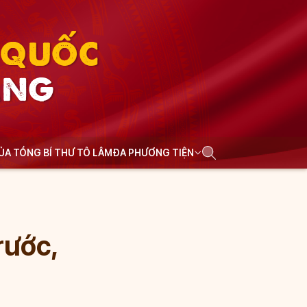
N QUỐC
ẢNG
CỦA TỔNG BÍ THƯ TÔ LÂM
ĐA PHƯƠNG TIỆN
rước,