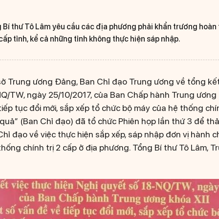
 Bí thư Tô Lâm yêu cầu các địa phương phải khẩn trương hoàn 
cấp tỉnh, kể cả những tỉnh không thực hiện sáp nhập.
 sở Trung ương Đảng, Ban Chỉ đạo Trung ương về tổng kết
NQ/TW, ngày 25/10/2017, của Ban Chấp hành Trung ương 
iếp tục đổi mới, sắp xếp tổ chức bộ máy của hệ thống chín
 quả” (Ban Chỉ đạo) đã tổ chức Phiên họp lần thứ 3 để th
hỉ đạo về việc thực hiện sắp xếp, sáp nhập đơn vị hành ch
thống chính trị 2 cấp ở địa phương. Tổng Bí thư Tô Lâm, 