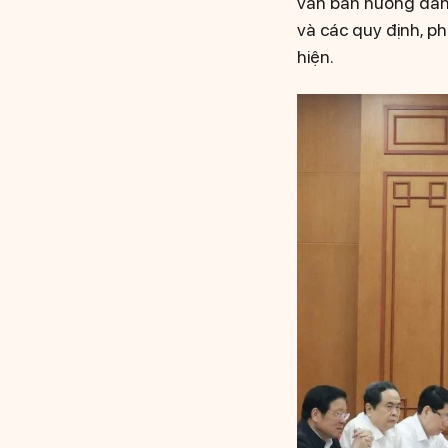
văn bản hướng dẫn 
và các quy định, p
hiện.