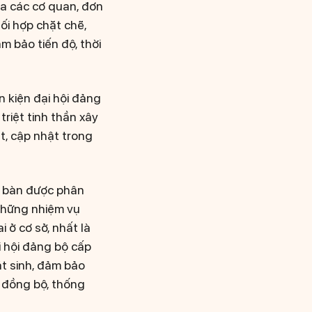
ủa các cơ quan, đơn
ối hợp chặt chẽ,
m bảo tiến độ, thời
 kiện đại hội đảng
triệt tinh thần xây
t, cập nhật trong
ịa bàn được phân
 những nhiệm vụ
 ở cơ sở, nhất là
ại hội đảng bộ cấp
át sinh, đảm bảo
 đồng bộ, thống