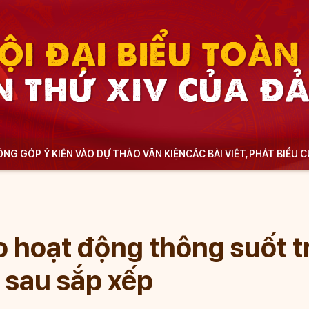
ỘI ĐẠI BIỂU TOÀ
N THỨ XIV CỦA Đ
NG GÓP Ý KIẾN VÀO DỰ THẢO VĂN KIỆN
CÁC BÀI VIẾT, PHÁT BIỂU 
 hoạt động thông suốt t
 sau sắp xếp