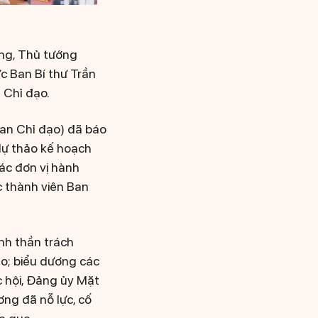
ờng, Thủ tướng
c Ban Bí thư Trần
 Chỉ đạo.
Ban Chỉ đạo) đã báo
dự thảo kế hoạch
các đơn vị hành
c thành viên Ban
inh thần trách
ạo; biểu dương các
 hội, Đảng ủy Mặt
ng đã nỗ lực, cố