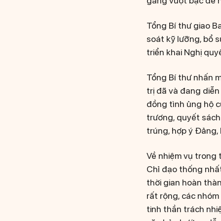
gắng vượt bậc để h
Tổng Bí thư giao Ba
soát kỹ lưỡng, bổ 
triển khai Nghị quy
Tổng Bí thư nhấn m
trị đã và đang diễn
đồng tình ủng hộ c
trương, quyết sách 
trúng, hợp ý Đảng,
Về nhiệm vụ trong t
Chỉ đạo thống nhất
thời gian hoàn thà
rất rộng, các nhóm 
tinh thần trách nhi