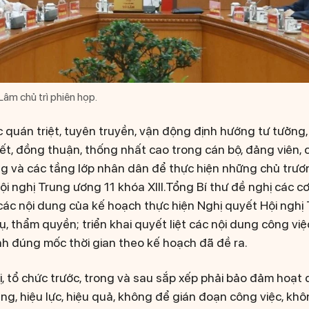
Lâm chủ trì phiên họp.
quán triệt, tuyên truyền, vận động định hướng tư tưởng, 
t, đồng thuận, thống nhất cao trong cán bộ, đảng viên, 
ng và các tầng lớp nhân dân để thực hiện những chủ trư
i nghị Trung ương 11 khóa XIII.Tổng Bí thư đề nghị các c
các nội dung của kế hoạch thực hiện Nghị quyết Hội nghị
ụ, thẩm quyền; triển khai quyết liệt các nội dung công vi
 đúng mốc thời gian theo kế hoạch đã đề ra.
, tổ chức trước, trong và sau sắp xếp phải bảo đảm hoạt đ
ng, hiệu lực, hiệu quả, không để gián đoạn công việc, kh