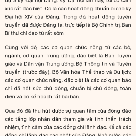
dự 3 kỳ Đại hội Đảng. Kỳ Đại hội lần này, tôi có cảm
xúc rất đặc biệt. Đó là các hoạt động chuẩn bị cho kỳ
Đại hội XIV của Đảng. Trong đó, hoạt động tuyên
truyền đã được Đảng ta, trực tiếp là Bộ Chính trị, Ban
Bí thư chỉ đạo từ rất sớm.
Cùng với đó, các cơ quan chức năng từ các bộ,
ngành, cơ quan Trung ương, đặc biệt là Ban Tuyên
giáo và Dân vận Trung ương, Bộ Thông tin và Tuyên
truyền (trước đây), Bộ Văn hóa Thể thao và Du lịch;
các cơ quan chức năng, đặc biệt là các cơ quan báo
chí đã hết sức chủ động, chuẩn bị chủ động, toàn
diện và có kế hoạch rất bài bản.
Qua đó, đã thu hút được sự quan tâm của đông đảo
các tầng lớp nhân dân tham gia và tinh thần trách
nhiệm, tình cảm của các đồng chí lãnh đạo. Kể cả các
đồng chí lãnh đạo cao nhất của Đảng, Nhà nước, các