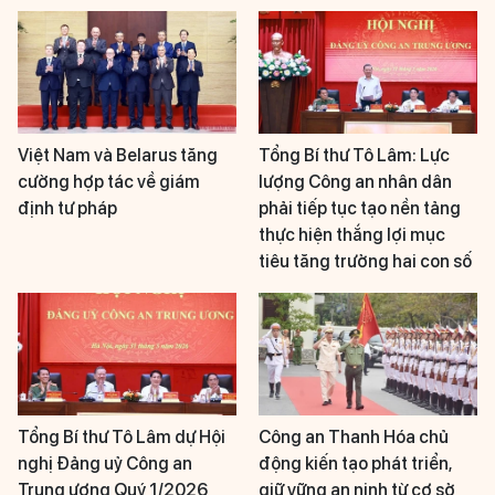
Việt Nam và Belarus tăng
Tổng Bí thư Tô Lâm: Lực
cường hợp tác về giám
lượng Công an nhân dân
định tư pháp
phải tiếp tục tạo nền tảng
thực hiện thắng lợi mục
tiêu tăng trưởng hai con số
Tổng Bí thư Tô Lâm dự Hội
Công an Thanh Hóa chủ
nghị Đảng uỷ Công an
động kiến tạo phát triển,
Trung ương Quý 1/2026
giữ vững an ninh từ cơ sở