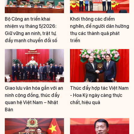
Bộ Công an triển khai
Khơi thông các điểm
nhiệm vụ tháng 5/2026:
nghẽn, để người dân hưởng
Giữ vững an ninh, trật tự,
thụ các thành quả phát
đẩy mạnh chuyển đổi số
triển
Giao lưu văn hóa gắn với an
Thúc đẩy hợp tác Việt Nam
ninh cộng đồng, thúc đẩy
- Hoa Kỳ ngày càng thực
quan hệ Việt Nam – Nhật
chất, hiệu quả
Bản