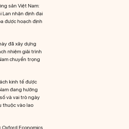
Cộng sản Việt Nam:
i Lan nhận định đại
hóa được hoạch định
 này đã xây dựng
ch nhiệm giải trình
t Nam chuyển trọng
ách kinh tế được
ệt Nam đang hướng
số và vai trò ngày
ụ thuộc vào lao
ộc Oxford Economics