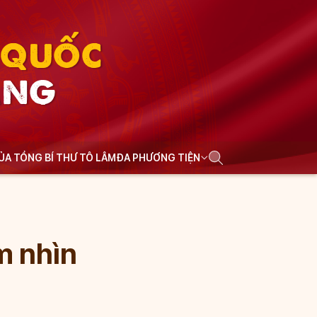
N QUỐC
ẢNG
CỦA TỔNG BÍ THƯ TÔ LÂM
ĐA PHƯƠNG TIỆN
m nhìn