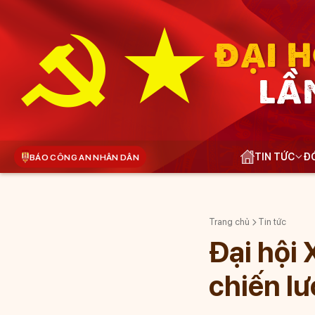
ĐẠI H
LẦ
TIN TỨC
ĐÓ
BÁO CÔNG AN NHÂN DÂN
Trang chủ
Tin tức
Đại hội 
chiến l