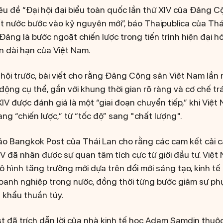
tiêu đề “Đại hội đại biểu toàn quốc lần thứ XIV của Đảng 
 nước bước vào kỷ nguyên mới”, báo Thaipublica của Thá
 Đảng là bước ngoặt chiến lược trong tiến trình hiện đại 
ìn dài hạn của Việt Nam.
i hội trước, bài viết cho rằng Đảng Cộng sản Việt Nam lần
ộng cụ thể, gắn với khung thời gian rõ ràng và cơ chế trá
XIV được đánh giá là một “giai đoạn chuyển tiếp,” khi Việ
ang “chiến lược,” từ “tốc độ” sang "chất lượng".
báo Bangkok Post của Thái Lan cho rằng các cam kết cải c
XIV đã nhận được sự quan tâm tích cực từ giới đầu tư. Vi
 hình tăng trưởng mới dựa trên đổi mới sáng tạo, kinh tế 
oanh nghiệp trong nước, đồng thời từng bước giảm sự ph
t khẩu thuần túy.
t đã trích dẫn lời của nhà kinh tế học Adam Samdin thu