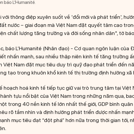
ên báo L’Humanité.
ại với thông điệp xuyên suốt về 'đổi mới và phát triển', hướ
 đất nước – giai đoạn mà Việt Nam đặt quyết tâm cao tron
hiện chất lượng tăng trưởng và đời sống nhân dân", tờ báo
ác, báo L’Humanité (Nhân đạo) - Cơ quan ngôn luận của
ết nhấn mạnh, sau nhiều thập niên kinh tế tăng trưởng ấn
Việt Nam đặt mục tiêu duy trì quỹ đạo phát triển đến n
ng tạo trong khuôn khổ kinh tế thị trường định hướng xã 
 hoạch hoá kinh tế tiếp tục giữ vai trò trung tâm tại Việt
n thành tựu nổi bật của Việt Nam trong những năm qua, ba
ột trong 40 nền kinh tế lớn nhất thế giới, GDP bình quân
nêu rõ tầm nhìn và định hướng phát triển được nhấn mạn
mạnh mục tiêu đạt “đột phá” hơn nữa trong thời gian tới, 
ên.