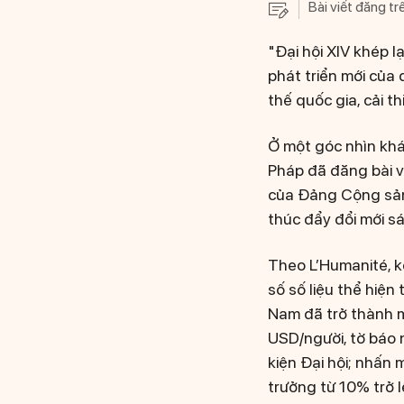
Bài viết đăng tr
"Đại hội XIV khép l
phát triển mới của
thế quốc gia, cải t
Ở một góc nhìn kh
Pháp đã đăng bài vi
của Đảng Cộng sản 
thúc đẩy đổi mới sá
Theo L’Humanité, kế
số số liệu thể hiệ
Nam đã trở thành m
USD/người, tờ báo 
kiện Đại hội; nhấn 
trưởng từ 10% trở l