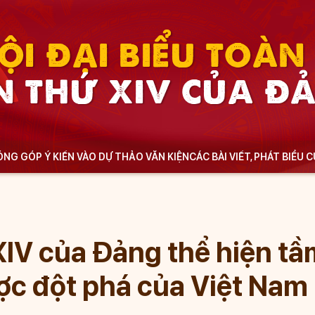
ỘI ĐẠI BIỂU TOÀ
N THỨ XIV CỦA Đ
NG GÓP Ý KIẾN VÀO DỰ THẢO VĂN KIỆN
CÁC BÀI VIẾT, PHÁT BIỂU 
XIV của Đảng thể hiện tầ
ược đột phá của Việt Nam