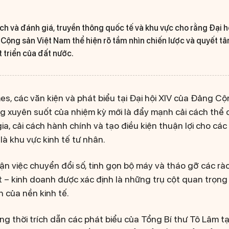
ch và đánh giá, truyền thông quốc tế và khu vực cho rằng Đại h
 Cộng sản Việt Nam thể hiện rõ tầm nhìn chiến lược và quyết tâ
 triển của đất nước.
s, các văn kiện và phát biểu tại Đại hội XIV của Đảng C
g xuyên suốt của nhiệm kỳ mới là đẩy mạnh cải cách thể 
ia, cải cách hành chính và tạo điều kiện thuận lợi cho cá
 là khu vực kinh tế tư nhân.
n việc chuyển đổi số, tinh gọn bộ máy và tháo gỡ các rào
 – kinh doanh được xác định là những trụ cột quan trọn
 của nền kinh tế.
 thời trích dẫn các phát biểu của Tổng Bí thư Tô Lâm tại