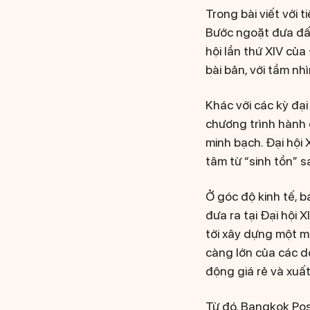
Trong bài viết với 
Bước ngoặt đưa đất
hội lần thứ XIV của
bài bản, với tầm nh
Khác với các kỳ đạ
chương trình hành đ
minh bạch. Đại hội 
tâm từ “sinh tồn” s
Ở góc độ kinh tế, 
đưa ra tại Đại hội 
tới xây dựng một mô
càng lớn của các d
động giá rẻ và xuấ
Từ đó, Bangkok Pos