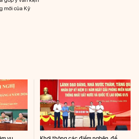
ng mới của Kỷ
iệm vụ
Khơi thông các điểm nghẽn, để