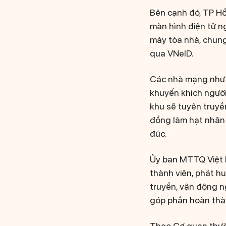
Bên cạnh đó, TP H
màn hình điện tử ng
máy tòa nhà, chung
qua VNeID.
Các nhà mạng như V
khuyến khích người 
khu sẽ tuyên truyề
đồng làm hạt nhân 
đúc.
Ủy ban MTTQ Việt 
thành viên, phát hu
truyền, vận động n
góp phần hoàn thà
Theo Cơ quan thườn