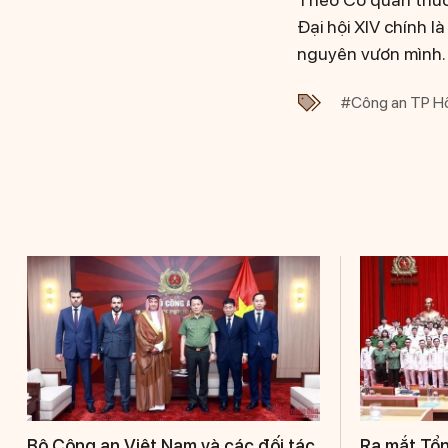
Đại hội XIV chính 
nguyên vươn mình.
#Công an TP Hồ
Bộ Công an Việt Nam và các đối tác
Ra mắt Tổn