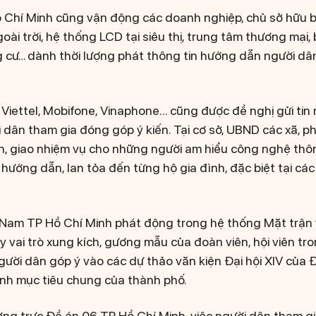
ồ Chí Minh cũng vận động các doanh nghiệp, chủ sở hữu 
oài trời, hệ thống LCD tại siêu thị, trung tâm thương mại,
 cư… dành thời lượng phát thông tin hướng dẫn người dâ
iettel, Mobifone, Vinaphone... cũng được đề nghị gửi tin
dân tham gia đóng góp ý kiến. Tại cơ sở, UBND các xã, ph
n, giao nhiệm vụ cho những người am hiểu công nghệ thô
hướng dẫn, lan tỏa đến từng hộ gia đình, đặc biệt tại cá
Nam TP Hồ Chí Minh phát động trong hệ thống Mặt trận 
y vai trò xung kích, gương mẫu của đoàn viên, hội viên t
gười dân góp ý vào các dự thảo văn kiện Đại hội XIV của
nh mục tiêu chung của thành phố.
g trực Đề án 06 TP Hồ Chí Minh, việc người dân tham gi