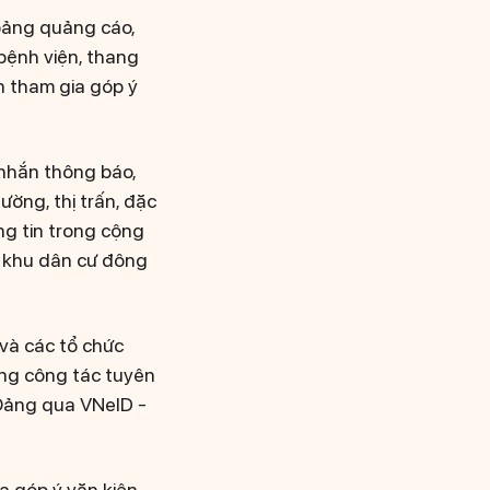
bảng quảng cáo,
 bệnh viện, thang
n tham gia góp ý
 nhắn thông báo,
ường, thị trấn, đặc
ng tin trong cộng
c khu dân cư đông
và các tổ chức
rong công tác tuyên
 Đảng qua VNeID -
a góp ý văn kiện