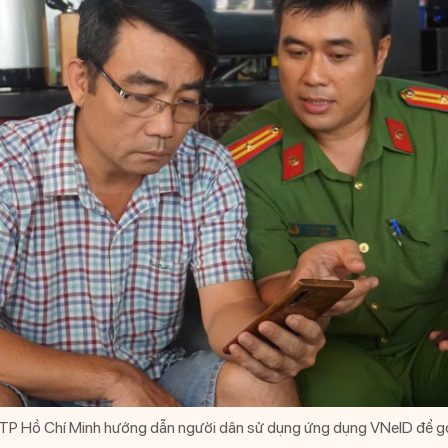
P Hồ Chí Minh hướng dẫn người dân sử dụng ứng dụng VNeID để góp