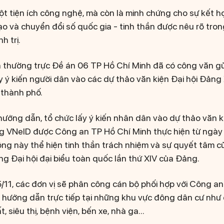
ột tiện ích công nghệ, mà còn là minh chứng cho sự kết h
ạo và chuyển đổi số quốc gia - tinh thần được nêu rõ tro
 trị.
 thường trực Đề án 06 TP Hồ Chí Minh đã có công văn gửi
ấy ý kiến người dân vào các dự thảo văn kiện Đại hội Đản
 thành phố.
hướng dẫn, tổ chức lấy ý kiến nhân dân vào dự thảo văn k
 VNeID được Công an TP Hồ Chí Minh thực hiện từ ngày
ộng này thể hiện tinh thần trách nhiệm và sự quyết tâm c
ng Đại hội đại biểu toàn quốc lần thứ XIV của Đảng.
/11, các đơn vị sẽ phân công cán bộ phối hợp với Công an
 hướng dẫn trực tiếp tại những khu vực đông dân cư như
, siêu thị, bệnh viện, bến xe, nhà ga...