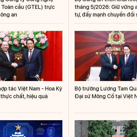
 Toàn cầu (GTEL) trực
tháng 5/2026: Giữ vững an
Công an
tự, đẩy mạnh chuyển đổi 
ợp tác Việt Nam - Hoa Kỳ
Bộ trưởng Lương Tam Qu
thực chất, hiệu quả
Đại sứ Mông Cổ tại Việt