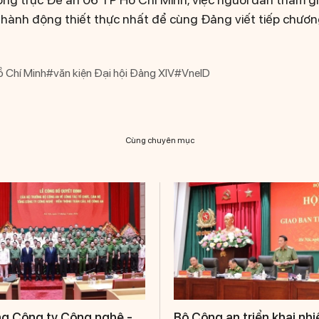
là hành động thiết thực nhất để cùng Đảng viết tiếp chươ
 Chí Minh
#văn kiện Đại hội Đảng XIV
#VneID
Cùng chuyên mục
g Công ty Công nghệ -
Bộ Công an triển khai nh