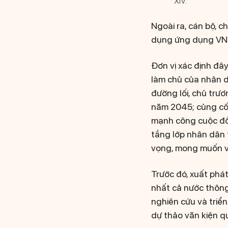
XIV.
Ngoài ra, cán bộ, c
dụng ứng dụng VNe
Đơn vị xác định đây
làm chủ của nhân 
đường lối, chủ trư
năm 2045; củng cố,
mạnh công cuộc đổi
tầng lớp nhân dân 
vọng, mong muốn và
Trước đó, xuất phá
nhất cả nước thông
nghiên cứu và triển
dự thảo văn kiện 