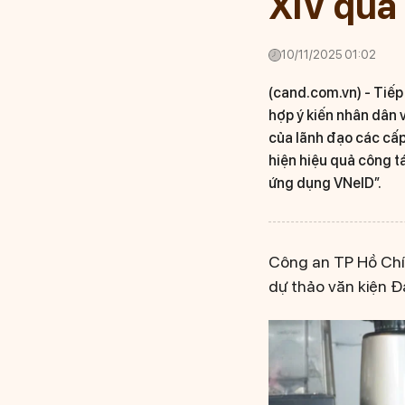
XIV qua
10/11/2025 01:02
(cand.com.vn) -
Tiếp
hợp ý kiến nhân dân 
của lãnh đạo các cấp
hiện hiệu quả công t
ứng dụng VNeID”.
Công an TP Hồ Chí 
dự thảo văn kiện Đ