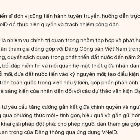
hiến sĩ đơn vị cũng tiến hành tuyên truyền, hướng dẫn trực
ID để thực hiện quyền và trách nhiệm công dân.
 là nhiệm vụ chính trị quan trọng nhằm tập hợp và phát hu
dân tham gia đóng góp với Đảng Cộng sản Việt Nam trong
ơng, quyết sách quan trọng phát triển đất nước đến năm 
 bồi đắp niềm tin và mối quan hệ mật thiết giữa nhân dân
 mới, đưa đất nước tiến vào kỷ nguyên mới; tạo điều kiện 
trên toàn quốc trong việc nêu ý kiến, góp phần phản ánh
 sáng kiến của nhân dân đối với các dự thảo văn kiện Đạ
t từ yêu cầu tăng cường gắn kết giữa chính quyền và ngườ
 qua phương thức mới - tinh gọn, hiệu quả và gần gũi hơ
 khai giải pháp đột phá: cho phép người dân tham gia góp 
quan trọng của Đảng thông qua ứng dụng VNeID.