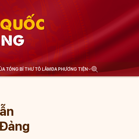
N QUỐC
ẢNG
CỦA TỔNG BÍ THƯ TÔ LÂM
ĐA PHƯƠNG TIỆN
dẫn
i Đảng