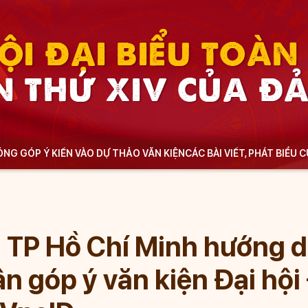
ỘI ĐẠI BIỂU TOÀ
N THỨ XIV CỦA Đ
NG GÓP Ý KIẾN VÀO DỰ THẢO VĂN KIỆN
CÁC BÀI VIẾT, PHÁT BIỂU 
 TP Hồ Chí Minh hướng 
n góp ý văn kiện Đại hộ