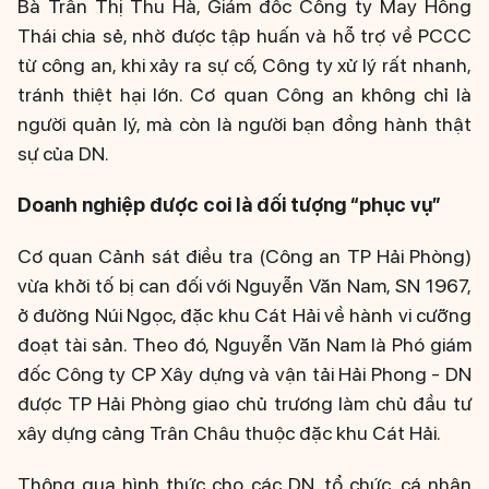
Bà Trần Thị Thu Hà, Giám đốc Công ty May Hồng
Thái chia sẻ, nhờ được tập huấn và hỗ trợ về PCCC
từ công an, khi xảy ra sự cố, Công ty xử lý rất nhanh,
tránh thiệt hại lớn. Cơ quan Công an không chỉ là
người quản lý, mà còn là người bạn đồng hành thật
sự của DN.
Doanh nghiệp được coi là đối tượng “phục vụ”
Cơ quan Cảnh sát điều tra (Công an TP Hải Phòng)
vừa khởi tố bị can đối với Nguyễn Văn Nam, SN 1967,
ở đường Núi Ngọc, đặc khu Cát Hải về hành vi cưỡng
đoạt tài sản. Theo đó, Nguyễn Văn Nam là Phó giám
đốc Công ty CP Xây dựng và vận tải Hải Phong - DN
được TP Hải Phòng giao chủ trương làm chủ đầu tư
xây dựng cảng Trân Châu thuộc đặc khu Cát Hải.
Thông qua hình thức cho các DN, tổ chức, cá nhân