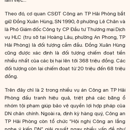
Theo đó, cơ quan CSĐT Công an TP Hải Phòng bắt
giữ Đồng Xuân Hùng, SN 1990, ở phường Lê Chân và
là Phó Giám đốc Công ty CP Đầu tư Thương mại Dịch
vụ HLC (trụ sở tại Hoàng Lâu, phường An Phong, TP
Hải Phòng) là đối tượng cầm đầu. Đồng Xuân Hùng
cũng được xác định là đối tượng chiếm đoạt tiền
nhiều nhất của các bị hại lên tới 368 triệu đồng. Các
đối tượng còn lại chiếm đoạt từ 20 triệu đến 68 triệu
đồng.
Trên đây chỉ là 2 trong nhiều vụ án Công an TP Hải
Phòng đấu tranh hiệu quả, triệt phá các băng ổ
nhóm tội phạm giúp bảo vệ quyền lợi hợp pháp của
DN chân chính. Ngoài ra, định kỳ hàng quý, Công an
TP Hải Phòng còn tổ chức “Hội nghị Công an lắng
nghe ý kiến DN”, giải quyết ngay nhiều vấn đề như