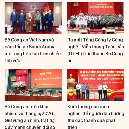
Bộ Công an Việt Nam và
Ra mắt Tổng Công ty Công
các đối tác Saudi Arabia
nghệ - Viễn thông Toàn cầu
mở rộng hợp tác trên nhiều
(GTEL) trực thuộc Bộ Công
lĩnh vực
an
Bộ Công an triển khai
Khơi thông các điểm
nhiệm vụ tháng 5/2026:
nghẽn, để người dân hưởng
Giữ vững an ninh, trật tự,
thụ các thành quả phát
đẩy mạnh chuyển đổi số
triển