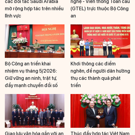
các đối tác Saudi Arabia
nghệ - Viễn thông Toàn cầu
mở rộng hợp tác trên nhiều
(GTEL) trực thuộc Bộ Công
lĩnh vực
an
Bộ Công an triển khai
Khơi thông các điểm
nhiệm vụ tháng 5/2026:
nghẽn, để người dân hưởng
Giữ vững an ninh, trật tự,
thụ các thành quả phát
đẩy mạnh chuyển đổi số
triển
Giao lưu văn hóa gắn với an
Thúc đẩy hợp tác Việt Nam