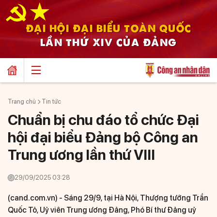
ĐẠI HỘI ĐẠI BIỂU TOÀN QUỐC
LẦN THỨ XIV CỦA ĐẢNG
Trang chủ
Tin tức
Chuẩn bị chu đáo tổ chức Đại
hội đại biểu Đảng bộ Công an
Trung ương lần thứ VIII
29/09/2025 03:28
(cand.com.vn) -
Sáng 29/9, tại Hà Nội, Thượng tướng Trần
Quốc Tỏ, Uỷ viên Trung ương Đảng, Phó Bí thư Đảng uỷ