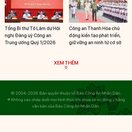
Tổng Bí thư Tô Lâm dự Hội
Công an Thanh Hóa chủ
nghị Đảng uỷ Công an
động kiến tạo phát triển,
Trung ương Quý 1/2026
giữ vững an ninh từ cơ sở
XEM THÊM
© 2004-2026. Bản quyền thuộc về Báo Công An Nhân Dân.
® Không sao chép dưới mọi hình thức khi chưa có sự đồng ý bằng
văn bản của Báo Công An Nhân Dân.