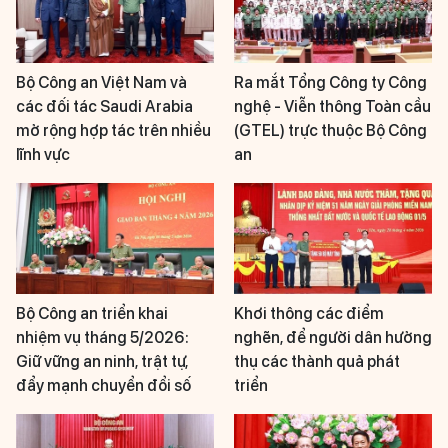
Bộ Công an Việt Nam và
Ra mắt Tổng Công ty Công
các đối tác Saudi Arabia
nghệ - Viễn thông Toàn cầu
mở rộng hợp tác trên nhiều
(GTEL) trực thuộc Bộ Công
lĩnh vực
an
Bộ Công an triển khai
Khơi thông các điểm
nhiệm vụ tháng 5/2026:
nghẽn, để người dân hưởng
Giữ vững an ninh, trật tự,
thụ các thành quả phát
đẩy mạnh chuyển đổi số
triển