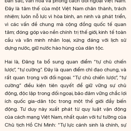
bản sắc, văn hóa và phong cách đối ngoại Việt Nam.
Đây là tâm thế của một Việt Nam chân thành, trách
nhiệm; luôn nỗ lực vì hòa bình, an ninh và phát triển,
vì các vấn đề chung mà cộng đồng quốc tế quan
tâm; đóng góp vào nền chính trị thế giới, kinh tế toàn
cầu và văn minh nhân loại, xứng đáng với lịch sử
dựng nước, giữ nước hào hùng của dân tộc.
Hai là, Đảng ta bổ sung quan điểm “tự chủ chiến
lược”, “tự cường”. Đây là quan điểm chỉ đạo chung, và
rất quan trọng với đối ngoại. “Tự chủ chiến lược”, “tự
cường” điều kiện tiên quyết để giữ vững sự chủ
động, độc lập trong đối ngoại, bảo đảm vững chắc lợi
ích quốc gia-dân tộc trong một thế giới đầy biến
động. Tư duy này xuất phát từ quy luật vận động
của cách mạng Việt Nam, nhất quán với tư tưởng của
Chủ tịch Hồ Chí Minh: “Tự lực cánh sinh là chính, sự