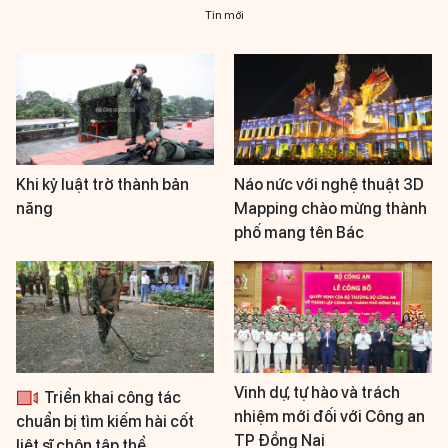
Tin mới
Khi kỷ luật trở thành bản
Náo nức với nghệ thuật 3D
năng
Mapping chào mừng thành
phố mang tên Bác
Vinh dự, tự hào và trách
Triển khai công tác
nhiệm mới đối với Công an
chuẩn bị tìm kiếm hài cốt
TP Đồng Nai
liệt sĩ chôn tập thể