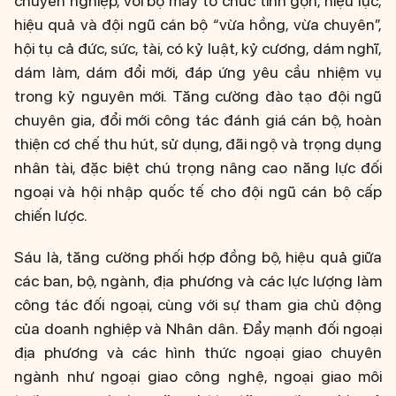
chuyên nghiệp, với bộ máy tổ chức tinh gọn, hiệu lực,
hiệu quả và đội ngũ cán bộ “vừa hồng, vừa chuyên”,
hội tụ cả đức, sức, tài, có kỷ luật, kỷ cương, dám nghĩ,
dám làm, dám đổi mới, đáp ứng yêu cầu nhiệm vụ
trong kỷ nguyên mới. Tăng cường đào tạo đội ngũ
chuyên gia, đổi mới công tác đánh giá cán bộ, hoàn
thiện cơ chế thu hút, sử dụng, đãi ngộ và trọng dụng
nhân tài, đặc biệt chú trọng nâng cao năng lực đối
ngoại và hội nhập quốc tế cho đội ngũ cán bộ cấp
chiến lược.
Sáu là, tăng cường phối hợp đồng bộ, hiệu quả giữa
các ban, bộ, ngành, địa phương và các lực lượng làm
công tác đối ngoại, cùng với sự tham gia chủ động
của doanh nghiệp và Nhân dân. Đẩy mạnh đối ngoại
địa phương và các hình thức ngoại giao chuyên
ngành như ngoại giao công nghệ, ngoại giao môi