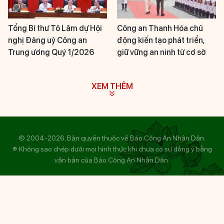
Tổng Bí thư Tô Lâm dự Hội
Công an Thanh Hóa chủ
nghị Đảng uỷ Công an
động kiến tạo phát triển,
Trung ương Quý 1/2026
giữ vững an ninh từ cơ sở
XEM THÊM
© 2004-2026. Bản quyền thuộc về Báo Công An Nhân Dân.
® Không sao chép dưới mọi hình thức khi chưa có sự đồng ý bằng
văn bản của Báo Công An Nhân Dân.