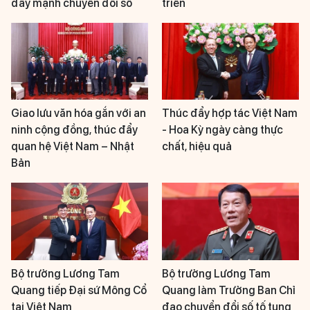
đẩy mạnh chuyển đổi số
triển
Giao lưu văn hóa gắn với an
Thúc đẩy hợp tác Việt Nam
ninh cộng đồng, thúc đẩy
- Hoa Kỳ ngày càng thực
quan hệ Việt Nam – Nhật
chất, hiệu quả
Bản
Bộ trưởng Lương Tam
Bộ trưởng Lương Tam
Quang tiếp Đại sứ Mông Cổ
Quang làm Trưởng Ban Chỉ
tại Việt Nam
đạo chuyển đổi số tố tụng