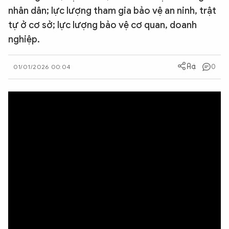
nhân dân; lực lượng tham gia bảo vệ an ninh, trật
QUỐC TẾ
tự ở cơ sở; lực lượng bảo vệ cơ quan, doanh
nghiệp.
VĂN HÓA - THỂ THAO
0
01/01/2026 00:04
BẠN ĐỌC & CAND
ĐA PHƯƠNG TIỆN
eMagazine
Podcast
Video
Ảnh
Infographic
Chuyên trang
An ninh thế giới
Văn nghệ Công an
Chuyên đề