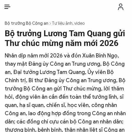
VI
VI
EN
Bộ trưởng Bộ Công an
Tư liệu ảnh, video
THỜI SỰ
Bộ trưởng Lương Tam Quang gửi
Thư chúc mừng năm mới 2026
CHỐNG DIỄN BIẾN HÒA BÌNH
Nhân dịp năm mới 2026 và đón Xuân Bính Ngọ,
thay mặt Đảng ủy Công an Trung ương, Bộ Công
CÔNG AN TRONG LÒNG DÂN
an, Đại tướng Lương Tam Quang, Ủy viên Bộ
Chính trị, Bí thư Đảng ủy Công an Trung ương, Bộ
XÃ HỘI
trưởng Bộ Công an gửi Thư chúc mừng, lời thăm
hỏi, động viên ân cần đến toàn thể tướng lĩnh, sĩ
PHÁP LUẬT
quan, hạ sĩ quan, chiến sĩ, học viên, công nhân
Công an, lao động hợp đồng trong Công an nhân
CÔNG NGHỆ
dân; các đồng chí cựu cán bộ Công an nhân dân;
thương binh, bệnh binh, thân nhân liệt sĩ Công an