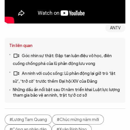
ANTV
Tin liên quan
Góc nhìn sự thật: Đập tan luận điệu vô học, điên
cuồng chống phá của lũ phản động lưu vong
An ninh với cuộc sống: Lũ phản động lại giở trò ‘lật
sử’, ‘trở cờ’ trước thềm Đại hội XIV của Đảng
Những dấu ấn nổi bật sau 01 năm triển khai Luật lực lượng
tham gia bảo vệ an ninh, trật tự ở cơ sở
#Lương Tam Quang
#Chúc mừng năm mới
#Công an nhân dân
#Xuân Bính Ngọ