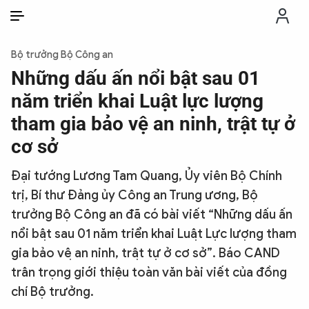
VI
VI
EN
Bộ trưởng Bộ Công an
THỜI SỰ
Những dấu ấn nổi bật sau 01
năm triển khai Luật lực lượng
CHỐNG DIỄN BIẾN HÒA BÌNH
tham gia bảo vệ an ninh, trật tự ở
cơ sở
CÔNG AN TRONG LÒNG DÂN
Đại tướng Lương Tam Quang, Ủy viên Bộ Chính
trị, Bí thư Đảng ủy Công an Trung ương, Bộ
XÃ HỘI
trưởng Bộ Công an đã có bài viết “Những dấu ấn
nổi bật sau 01 năm triển khai Luật Lực lượng tham
PHÁP LUẬT
gia bảo vệ an ninh, trật tự ở cơ sở”. Báo CAND
trân trọng giới thiệu toàn văn bài viết của đồng
CÔNG NGHỆ
chí Bộ trưởng.