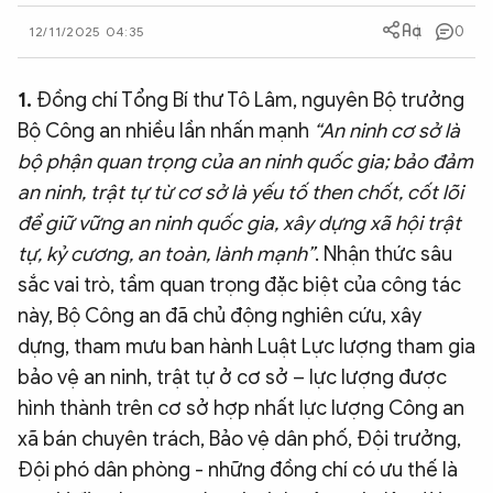
QUỐC TẾ
0
12/11/2025 04:35
VĂN HÓA - THỂ THAO
1.
Đồng chí Tổng Bí thư Tô Lâm, nguyên Bộ trưởng
Bộ Công an nhiều lần nhấn mạnh
“An ninh cơ sở là
bộ phận quan trọng của an ninh quốc gia; bảo đảm
BẠN ĐỌC & CAND
an ninh, trật tự từ cơ sở là yếu tố then chốt, cốt lõi
để giữ vững an ninh quốc gia, xây dựng xã hội trật
ĐA PHƯƠNG TIỆN
tự, kỷ cương, an toàn, lành mạnh”
. Nhận thức sâu
eMagazine
Podcast
sắc vai trò, tầm quan trọng đặc biệt của công tác
Video
Ảnh
này, Bộ Công an đã chủ động nghiên cứu, xây
dựng, tham mưu ban hành Luật Lực lượng tham gia
Infographic
bảo vệ an ninh, trật tự ở cơ sở – lực lượng được
Chuyên trang
An ninh thế giới
Văn nghệ Công an
hình thành trên cơ sở hợp nhất lực lượng Công an
Chuyên đề
xã bán chuyên trách, Bảo vệ dân phố, Đội trưởng,
Đội phó dân phòng - những đồng chí có ưu thế là