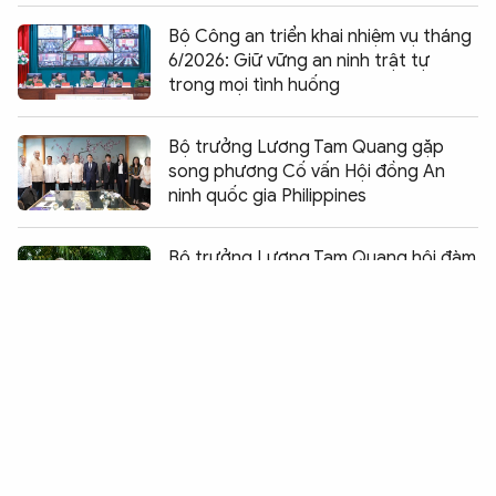
Bộ Công an triển khai nhiệm vụ tháng
6/2026: Giữ vững an ninh trật tự
trong mọi tình huống
Bộ trưởng Lương Tam Quang gặp
song phương Cố vấn Hội đồng An
ninh quốc gia Philippines
Chia sẻ:
0
Bộ trưởng Lương Tam Quang hội đàm
với Bộ trưởng Bộ Phát triển số và
Thông tin Singapore
Việt Nam – Singapore tăng cường
hợp tác trong lĩnh vực bảo đảm an
ninh, an toàn trên không gian mạng
Bài 5: Bảo đảm an ninh dữ liệu, củng