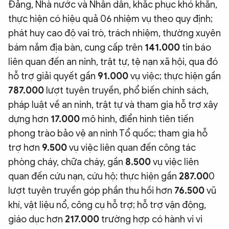
Đảng, Nhà nước và Nhân dân, khắc phục khó khăn,
thực hiện có hiệu quả 06 nhiệm vụ theo quy định;
phát huy cao độ vai trò, trách nhiệm, thường xuyên
bám nắm địa bàn, cung cấp trên
141.000
tin báo
liên quan đến an ninh, trật tự, tệ nạn xã hội, qua đó
hỗ trợ giải quyết gần
91.000
vụ việc; thực hiện gần
787.000
lượt tuyên truyền, phổ biến chính sách,
pháp luật về an ninh, trật tự và tham gia hỗ trợ xây
dựng hơn
17.000
mô hình, điển hình tiên tiến
phong trào bảo vệ an ninh Tổ quốc; tham gia hỗ
trợ hơn
9.500
vụ việc liên quan đến công tác
phòng cháy, chữa cháy, gần
8.500
vụ việc liên
quan đến cứu nạn, cứu hộ; thực hiện gần
287.00
0
lượt tuyên truyền góp phần thu hồi hơn
76.500
vũ
khí, vật liệu nổ, công cụ hỗ trợ; hỗ trợ vận động,
giáo dục hơn
217.000
trường hợp có hành vi vi