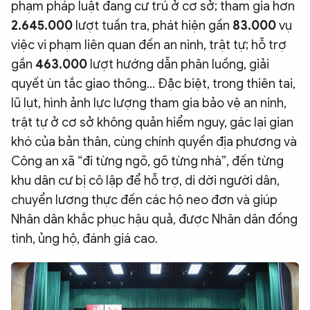
phạm pháp luật đang cư trú ở cơ sở; tham gia hơn
2.645.000
lượt tuần tra, phát hiện gần
83.000
vụ
việc vi phạm liên quan đến an ninh, trật tự; hỗ trợ
gần
463.000
lượt hướng dẫn phân luồng, giải
quyết ùn tắc giao thông... Đặc biệt, trong thiên tai,
lũ lụt, hình ảnh lực lượng tham gia bảo vệ an ninh,
trật tự ở cơ sở không quản hiểm nguy, gác lại gian
khó của bản thân, cùng chính quyền địa phương và
Công an xã “đi từng ngõ, gõ từng nhà”, đến từng
khu dân cư bị cô lập để hỗ trợ, di dời người dân,
chuyển lương thực đến các hộ neo đơn và giúp
Nhân dân khắc phục hậu quả, được Nhân dân đồng
tình, ủng hộ, đánh giá cao.