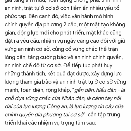
gia tăng âm mưu, hoạt động chống phá, tình hình
an ninh, trật tự ở cơ sở còn tiềm ẩn nhiều yếu tố
phức tạp. Bên cạnh đó, việc vận hành mô hình
chính quyền địa phương 2 cấp, một mặt tạo không
gian, động lực mới cho phát triển, mặt khác cũng
đặt ra yêu cầu, nhiệm vụ ngày càng cao đối với giữ
vững an ninh cơ sở, củng cố vững chắc thế trận
lòng dân, tăng cường bảo vệ an ninh chính quyền,
an ninh chế độ từ cơ sở. Để tiếp tục phát huy
những thành tích, kết quả đạt được, xây dựng lực
lượng tham gia bảo vệ an ninh trật tự ở cơ sở vững
mạnh, toàn diện, rộng khắp, “
gần dân, hiểu dân - là
chỗ dựa vững chắc của Nhân dân, là cánh tay nối
dài của lực lượng Công an, là lực lượng tin cậy của
chính quyền địa phương tại cơ sở
”, cần tập trung
triển khai các nhiệm vụ trọng tâm sau: