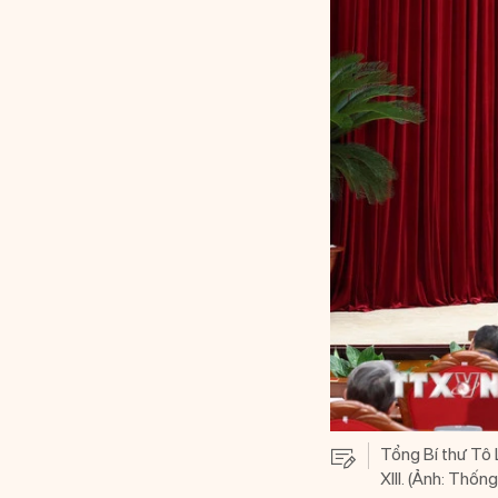
Tổng Bí thư Tô 
XIII. (Ảnh: Th