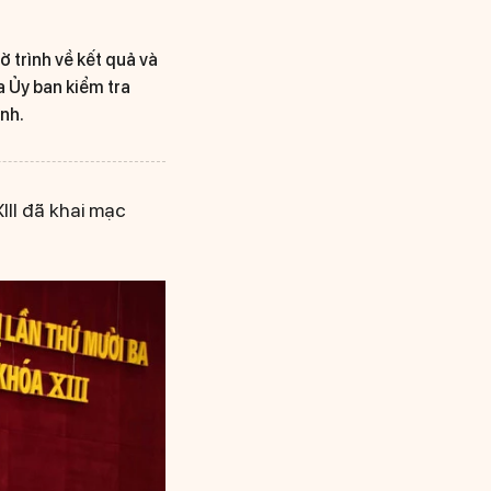
ờ trình về kết quả và
a Ủy ban kiểm tra
ịnh.
II đã khai mạc