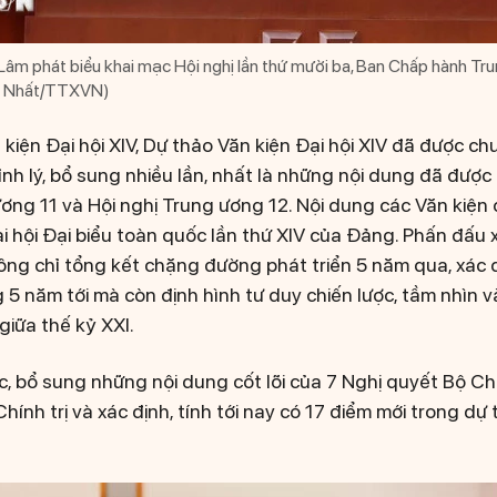
Lâm phát biểu khai mạc Hội nghị lần thứ mười ba, Ban Chấp hành T
ống Nhất/TTXVN)
kiện Đại hội XIV, Dự thảo Văn kiện Đại hội XIV đã được ch
ỉnh lý, bổ sung nhiều lần, nhất là những nội dung đã được
 ương 11 và Hội nghị Trung ương 12. Nội dung các Văn kiệ
ại hội Đại biểu toàn quốc lần thứ XIV của Đảng. Phấn đấu
không chỉ tổng kết chặng đường phát triển 5 năm qua, xác
g 5 năm tới mà còn định hình tư duy chiến lược, tầm nhìn 
giữa thế kỷ XXI.
c, bổ sung những nội dung cốt lõi của 7 Nghị quyết Bộ Chí
ính trị và xác định, tính tới nay có 17 điểm mới trong dự