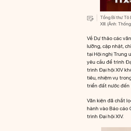
Tổng Bí thư Tô 
XIII. (Ảnh: Th
Về Dự thảo các văn 
lưỡng, cập nhật, ch
tại Hội nghị Trung
yêu cầu để trình Đ
trình Đại hội XIV 
tiêu, nhiệm vụ tron
triển đất nước đến 
Văn kiện đã chắt lọ
hành vào Báo cáo Ch
trình Đại hội XIV.