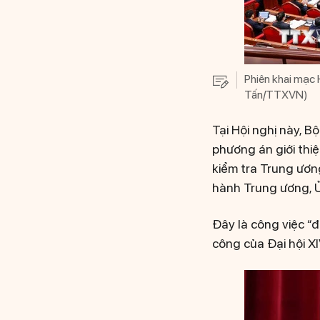
Phiên khai mạc 
Tấn/TTXVN)
Tại Hội nghị này, B
phương án giới thi
kiểm tra Trung ương
hành Trung ương, Ủ
Đây là công việc “đ
công của Đại hội XI