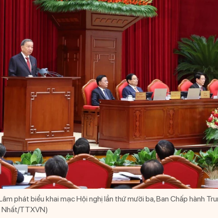
Lâm phát biểu khai mạc Hội nghị lần thứ mười ba, Ban Chấp hành T
ống Nhất/TTXVN)