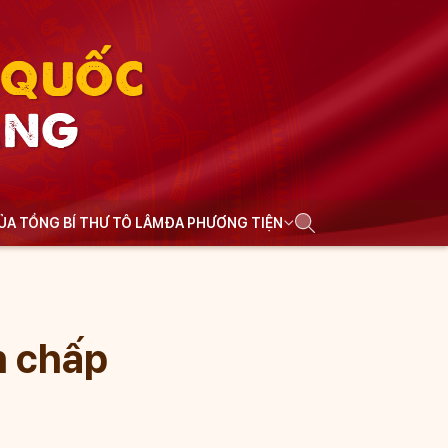
N QUỐC
ẢNG
CỦA TỔNG BÍ THƯ TÔ LÂM
ĐA PHƯƠNG TIỆN
n chấp