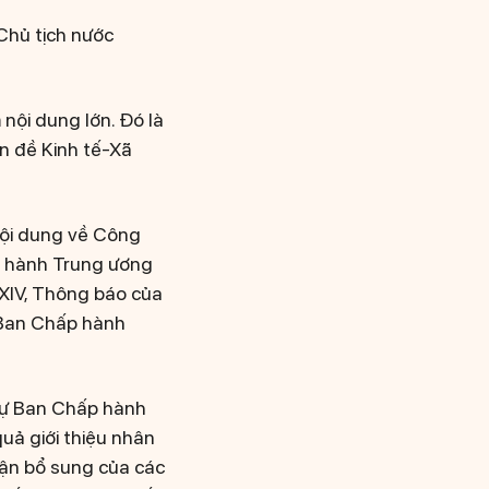
 Chủ tịch nước
 nội dung lớn. Đó là
n đề Kinh tế-Xã
nội dung về Công
ấp hành Trung ương
XIV, Thông báo của
a Ban Chấp hành
 sự Ban Chấp hành
uả giới thiệu nhân
luận bổ sung của các