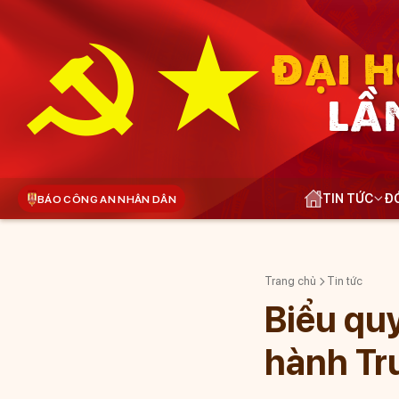
ĐẠI H
LẦ
TIN TỨC
ĐÓ
BÁO CÔNG AN NHÂN DÂN
Trang chủ
Tin tức
Biểu quy
hành Tr