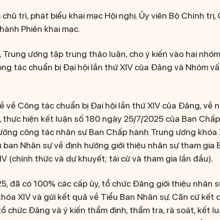
chủ trì, phát biểu khai mạc Hội nghị. Ủy viên Bộ Chính trị,
hành Phiên khai mạc.
y, Trung ương tập trung thảo luận, cho ý kiến vào hai nhóm
g tác chuẩn bị Đại hội lần thứ XIV của Đảng và Nhóm vấ
ề về Công tác chuẩn bị Đại hội lần thứ XIV của Đảng, về 
i, thực hiện kết luận số 180 ngày 25/7/2025 của Ban Ch
ớng công tác nhân sự Ban Chấp hành Trung ương khóa 
ểu ban Nhân sự về định hướng giới thiệu nhân sự tham gi
 (chính thức và dự khuyết; tái cử và tham gia lần đầu).
, đã có 100% các cấp ủy, tổ chức Đảng giới thiệu nhân
óa XIV và gửi kết quả về Tiểu Ban Nhân sự. Căn cứ kết q
tổ chức Đảng và ý kiến thẩm định, thẩm tra, rà soát, kết 