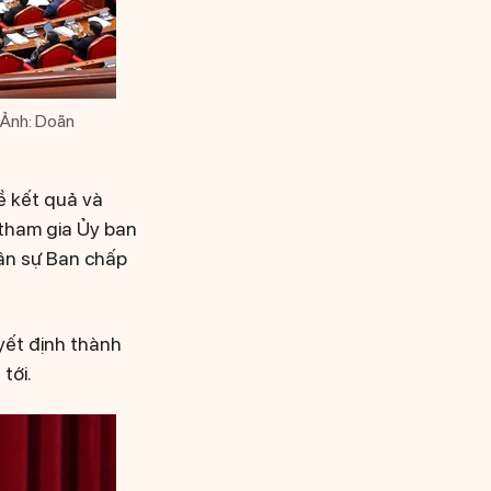
 (Ảnh: Doãn
về kết quả và
 tham gia Ủy ban
hân sự Ban chấp
uyết định thành
tới.