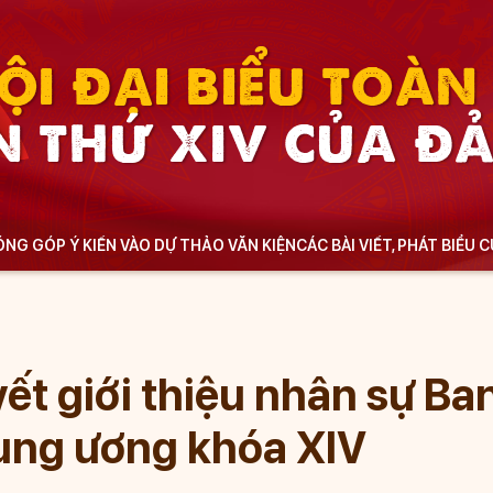
ỘI ĐẠI BIỂU TOÀ
N THỨ XIV CỦA Đ
NG GÓP Ý KIẾN VÀO DỰ THẢO VĂN KIỆN
CÁC BÀI VIẾT, PHÁT BIỂU 
ết giới thiệu nhân sự Ba
ung ương khóa XIV