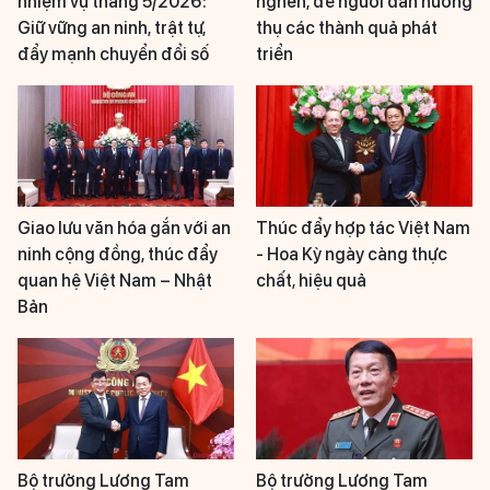
nhiệm vụ tháng 5/2026:
nghẽn, để người dân hưởng
Giữ vững an ninh, trật tự,
thụ các thành quả phát
đẩy mạnh chuyển đổi số
triển
Giao lưu văn hóa gắn với an
Thúc đẩy hợp tác Việt Nam
ninh cộng đồng, thúc đẩy
- Hoa Kỳ ngày càng thực
quan hệ Việt Nam – Nhật
chất, hiệu quả
Bản
Bộ trưởng Lương Tam
Bộ trưởng Lương Tam