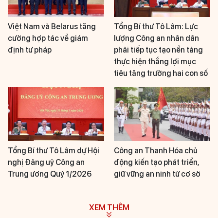
Việt Nam và Belarus tăng
Tổng Bí thư Tô Lâm: Lực
cường hợp tác về giám
lượng Công an nhân dân
định tư pháp
phải tiếp tục tạo nền tảng
thực hiện thắng lợi mục
tiêu tăng trưởng hai con số
Tổng Bí thư Tô Lâm dự Hội
Công an Thanh Hóa chủ
nghị Đảng uỷ Công an
động kiến tạo phát triển,
Trung ương Quý 1/2026
giữ vững an ninh từ cơ sở
XEM THÊM